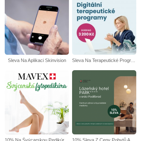
Sleva Na Aplikaci Skinvision
Sleva Na Terapeutické Programy Mindwell
10% Na Švýcarskou Pedikúru A Produkty Firmy Mavex - Dermitage
10% Sleva Z Ceny Pobytů A Terapií - Lázně Poděbrady