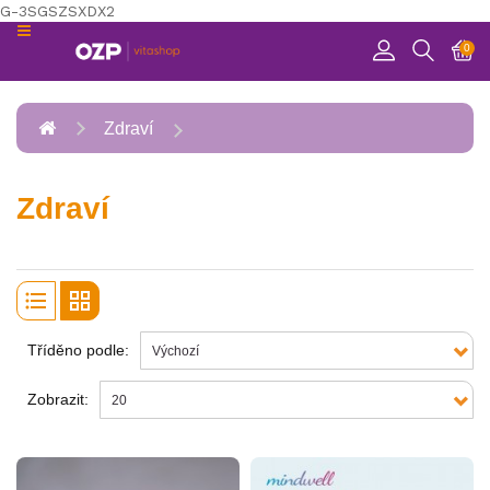
G-3SGSZSXDX2
KATEGORIE
0
RELAXACE
Zdraví
POHYB
ZDRAVÍ
Zdraví
ZÁBAVA
PREVENCE
Tříděno podle:
Zobrazit: