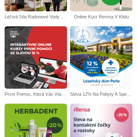
Online Kurz Revma V Klidu
Léčivá Síla Radonové Vody Se Slevou 10 %
První Pomoc, Která Vás Vtáhne Do Děje S 15% Slevou
Sleva 12% Na Pobyty A Speciální Ambulantní Balíček Procedur - Lázeňský Dům Perla