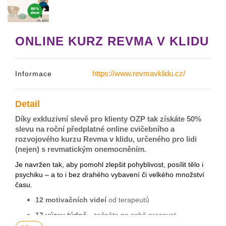
ONLINE KURZ REVMA V KLIDU
https://www.revmavklidu.cz/
Informace
Detail
Díky exkluzivní slevě pro klienty OZP tak získáte 50%
slevu na roční předplatné online cvičebního a
rozvojového kurzu Revma v klidu, určeného pro lidi
(nejen) s revmatickým onemocněním.
Je navržen tak, aby pomohl zlepšit pohyblivost, posílit tělo i
psychiku – a to i bez drahého vybavení či velkého množství
času.
12 motivačních videí
od terapeutů
12 výzev týdně
- začněte na sobě pracovat