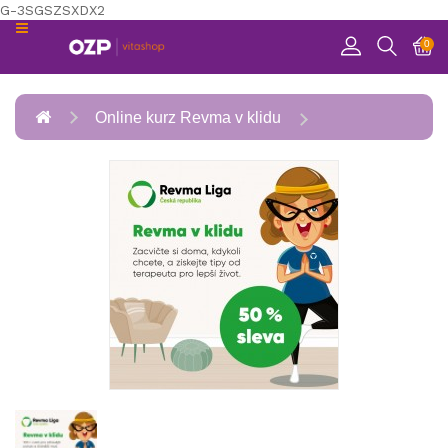
G-3SGSZSXDX2
KATEGORIE
0
RELAXACE
Online kurz Revma v klidu
POHYB
ZDRAVÍ
ZÁBAVA
PREVENCE