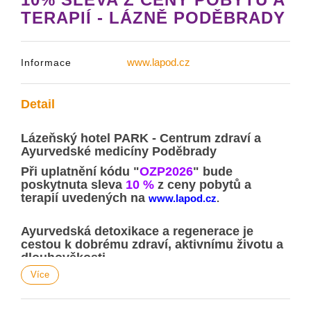
TERAPIÍ - LÁZNĚ PODĚBRADY
www.lapod.cz
Informace
Detail
Lázeňský hotel PARK - Centrum zdraví a
Ayurvedské medicíny Poděbrady
Při uplatnění kódu
"
OZP2026
"
bude
poskytnuta sleva
10 %
z ceny pobytů a
terapií uvedených na
www.lapod.cz
.
Ayurvedská detoxikace a regenerace je
cestou k dobrému zdraví, aktivnímu životu a
dlouhověkosti.
Více
Uplatnění slevy: