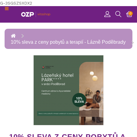
G-3SGSZSXDX2
KATEGORIE
0
RELAXACE
POHYB
10% sleva z ceny pobytů a terapií - Lázně Poděbrady
ZDRAVÍ
ZÁBAVA
PREVENCE
10% SLEVA Z CENY POBYTŮ A