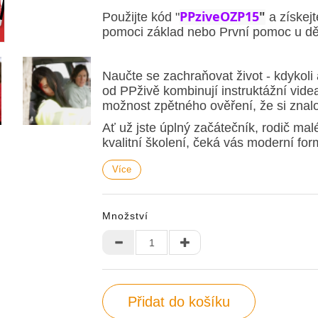
PPziveOZP15
"
Použijte kód "
a získejt
pomoci základ nebo První pomoc u dě
Naučte se zachraňovat život - kdykoli 
od PPživě kombinují instruktážní videa,
možnost zpětného ověření, že si znalo
Ať už jste úplný začátečník, rodič ma
kvalitní školení, čeká vás moderní for
připraví vás na krizové situace. Vše 
Více
vlastním tempu.
! Po absolvování získáte certifikát, kt
Množství
Přidat do košíku