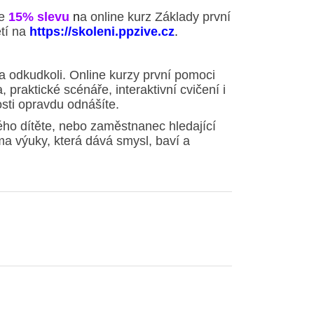
e
15% slevu
n
a online kurz Základy první
tí na
https://skoleni.ppzive.cz
.
a odkudkoli.
Online kurzy první pomoci
 praktické scénáře, interaktivní cvičení i
sti opravdu odnášíte.
lého dítěte, nebo zaměstnanec hledající
ma výuky, která dává smysl, baví a
srozumitelně, krok za krokem ve svém
.
erý potvrzuje vaše dovednosti