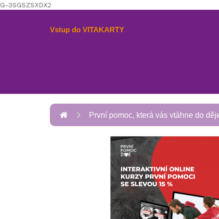
G-3SGSZSXDX2
Vstup do VITAKARTY
První pomoc, která vás vtáhne do děj